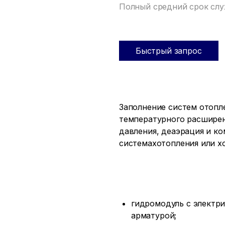
Полный средний срок сл
Быстрый запрос
Заполнение систем отопл
температурного расширен
давления, деаэрация и к
системахотопления или х
гидромодуль с электр
арматурой;