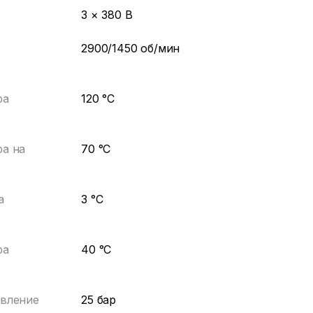
3 × 380 В
2900/1450 об/мин
ра
120 °С
а на
70 °С
а
3 °С
ра
40 °С
авление
25 бар