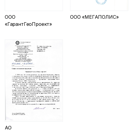
ООО
ООО «МЕГАПОЛИС»
«ГарантГеоПроект»
АО