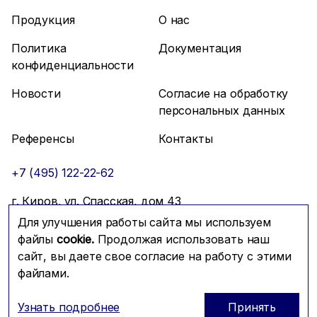
Продукция
О нас
Политика
Документация
конфиденциальности
Новости
Согласие на обработку
персональных данных
Референсы
Контакты
+7 (495) 122-22-62
г. Киров, ул. Спасская, дом 43
Для улучшения работы сайта мы используем
info@mfmc.ru
Связаться с нами
файлы
cookie.
Продолжая использовать наш
сайт, вы даете свое согласие на работу с этими
файлами.
Prominado
© 2026 Компания МФМК
Узнать подробнее
Принять