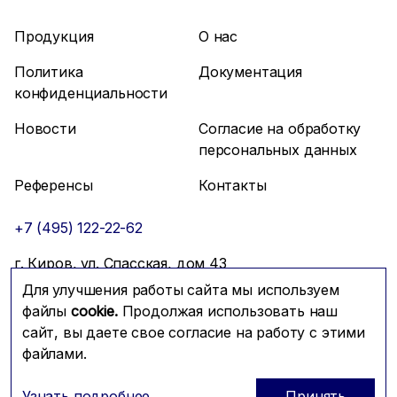
Продукция
О нас
Политика
Документация
конфиденциальности
Новости
Согласие на обработку
персональных данных
Референсы
Контакты
+7 (495) 122-22-62
г. Киров, ул. Спасская, дом 43
Для улучшения работы сайта мы используем
info@mfmc.ru
Связаться с нами
файлы
cookie.
Продолжая использовать наш
сайт, вы даете свое согласие на работу с этими
файлами.
Prominado
© 2026 Компания МФМК
Узнать подробнее
Принять