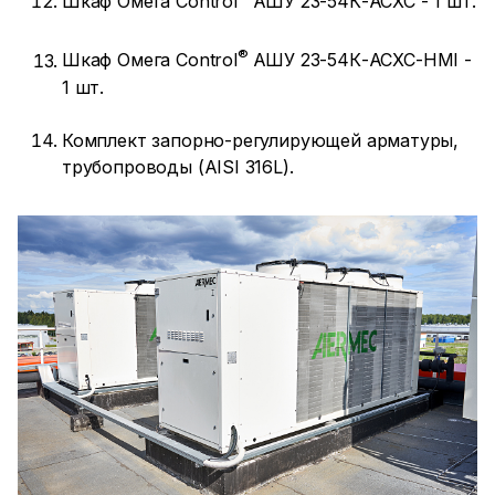
Шкаф Омега Control
АШУ 23-54К-АСХС - 1 шт.
®
Шкаф Омега Control
АШУ 23-54К-АСХС-HMI -
1 шт.
Комплект запорно-регулирующей арматуры,
трубопроводы (AISI 316L).