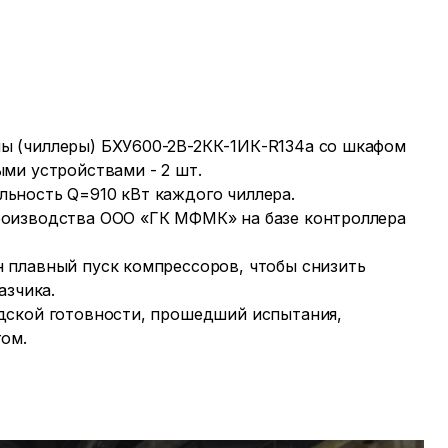
 (чиллеры) БХУ600-2В-2КК-1ИК-R134a со шкафом
ыми устройствами - 2 шт.
ьность Q=910 кВт каждого чиллера.
оизводства ООО «ГК МФМК» на базе контроллера
 плавный пуск компрессоров, чтобы снизить
азчика.
дской готовности, прошедший испытания,
том.