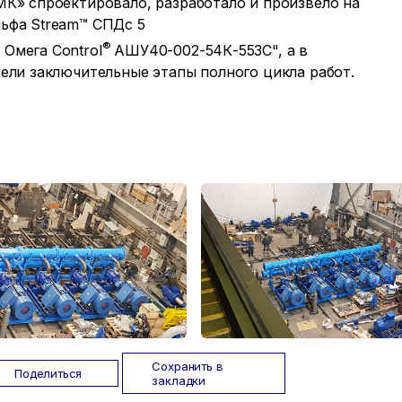
К» спроектировало, разработало и произвело на
ьфа Stream™ СПДс 5
®
Омега Control
АШУ40-002-54К-553C", а в
ели заключительные этапы полного цикла работ.
Сохранить в
Поделиться
закладки