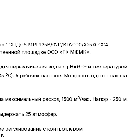
am™ СПДс 5 MPD125B/02D/BD2000/X25XCCC4
ственной площадке ООО «ГК МФМК».
 для перекачивания воды с рН=6÷9 и температурой
о
(85
С). 5 рабочих насосов. Мощность одного насоса
3
на максимальный расход 1500 м
/час. Напор - 250 м.
ыдержать 25 атмосфер.
ое регулирование с контроллером.
В.