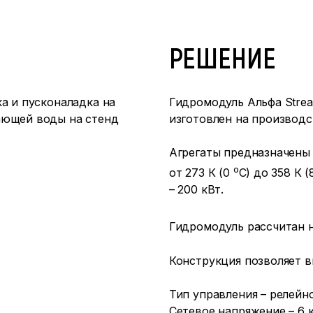
РЕШЕНИЕ
а и пусконаладка на
Гидромодуль Альфа Stre
ающей воды на стенд
изготовлен на производ
Агрегаты предназначены
о
от 273 К (0
С) до 358 К 
– 200 кВт.
Гидромодуль рассчитан 
Конструкция позволяет в
Тип управления – релейн
Сетевое напряжение – 6 к