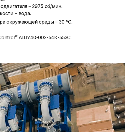
одвигателя – 2975 об/мин.
ости – вода.
о
ра окружающей среды – 30
С.
®
ontrol
АШУ40-002-54К-553C.