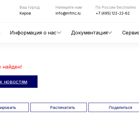
Ваш город:
Напишите нам
По России бесплатно
Киров
info@mfmc.ru
+7 (495) 122-22-62
ы
Информация о нас
Документация
Серви
 найден!
к новостям
пировать
Распечатать
Поделиться