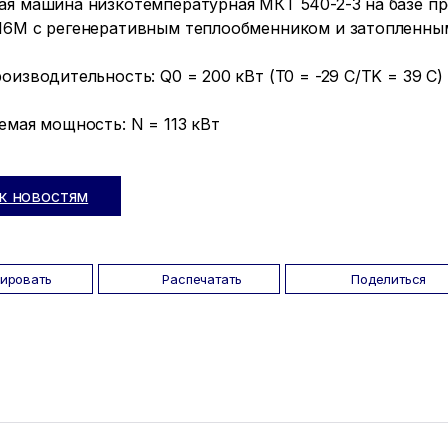
ая машина низкотемпературная МКТ 540-2-3 на базе п
16М с регенеративным теплообменником и затопленным
оизводительность: Q0 = 200 кВт (T0 = -29 C/TK = 39 C)
емая мощность: N = 113 кВт
к новостям
пировать
Распечатать
Поделиться