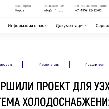
Ваш город:
Напишите нам
По России бесплатно
Киров
info@mfmc.ru
+7 (495) 122-22-62
ы
Информация о нас
Документация
Серви
пировать
Распечатать
Поделиться
РШИЛИ ПРОЕКТ ДЛЯ УЭХ
ТЕМА ХОЛОДОСНАБЖЕНИ