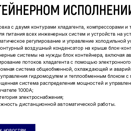
ТЕЙНЕРНОМ ИСПОЛНЕНИИ
овка с двумя контурами хладагента, компрессорами и
ля питания всех инженерных систем и устройств на у
атическое регулирование и управление холодильной у
онтурный воздушный конденсатор на крыше блок-конте
ерные системы на нужды блок контейнера, включая а
ирование потоков хладагента с помощью электронног
омная система общеобменной, охлаждающей и аварий
управления гидромодулем и теплообменным блоком с 
щенная система распределения мощностей и управлен
чателе 1000А;
атегория электроснабжения;
жность дистанционной автоматической работы.
к новостям