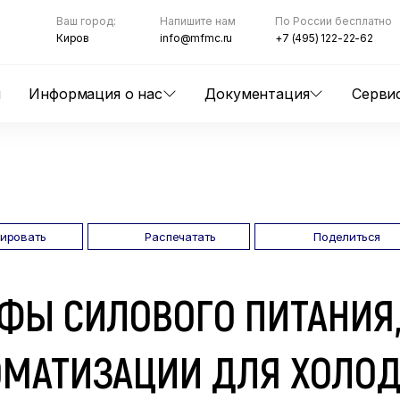
Ваш город:
Напишите нам
По России бесплатно
Киров
info@mfmc.ru
+7 (495) 122-22-62
ы
Информация о нас
Документация
Серви
пировать
Распечатать
Поделиться
ФЫ СИЛОВОГО ПИТАНИЯ,
ОМАТИЗАЦИИ ДЛЯ ХОЛОД