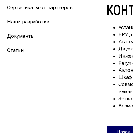
КОН
Сертификаты от партнеров
Наши разработки
Устан
ВРУ д
Документы
Автом
Двухк
Статьи
Инжен
Регул
Автон
Шкаф 
Совме
выклю
3-я к
Возмо
Назад 