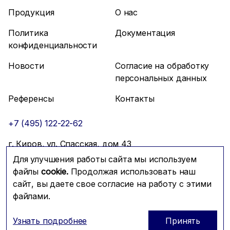
Продукция
О нас
Политика
Документация
конфиденциальности
Новости
Согласие на обработку
персональных данных
Референсы
Контакты
+7 (495) 122-22-62
г. Киров, ул. Спасская, дом 43
Для улучшения работы сайта мы используем
info@mfmc.ru
Связаться с нами
файлы
cookie.
Продолжая использовать наш
сайт, вы даете свое согласие на работу с этими
файлами.
Prominado
© 2026 Компания МФМК
Узнать подробнее
Принять