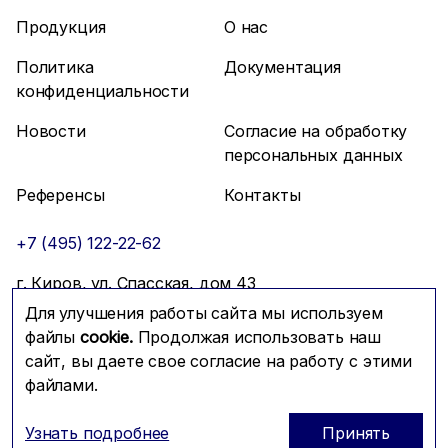
Продукция
О нас
Политика
Документация
конфиденциальности
Новости
Согласие на обработку
персональных данных
Референсы
Контакты
+7 (495) 122-22-62
г. Киров, ул. Спасская, дом 43
Для улучшения работы сайта мы используем
info@mfmc.ru
Связаться с нами
файлы
cookie.
Продолжая использовать наш
сайт, вы даете свое согласие на работу с этими
файлами.
Prominado
© 2026 Компания МФМК
Узнать подробнее
Принять