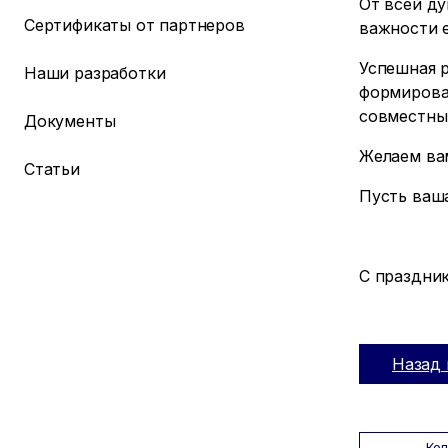
От всей ду
Сертификаты от партнеров
важности 
Успешная 
Наши разработки
формирован
совместны
Документы
Желаем вам
Статьи
Пусть ваша
С праздник
Назад 
Ко