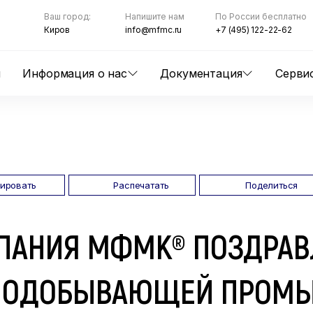
Ваш город:
Напишите нам
По России бесплатно
Киров
info@mfmc.ru
+7 (495) 122-22-62
ы
Информация о нас
Документация
Серви
пировать
Распечатать
Поделиться
ПАНИЯ МФМК® ПОЗДРАВ
НОДОБЫВАЮЩЕЙ ПРОМЫ