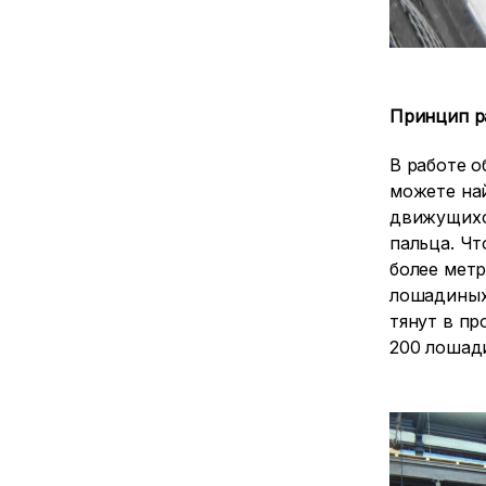
Принцип р
В работе о
можете на
движущихся
пальца. Чт
более метр
лошадиных 
тянут в пр
200 лошади