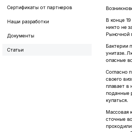
Сертификаты от партнеров
Возникнове
В конце 19
Наши разработки
никто не з
Рыночной 
Документы
Бактерии п
Статьи
унитазе. Л
опасные во
Согласно п
своего виз
плавает в 
поданные р
купаться.
Массовая к
сточные во
проходили 