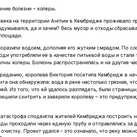
ние болезни – холеры.
 века на территории Англии в Кембридже проживало пр
адумывался, да и зачем? Весь мусор и отходы сбрасыва
площади.
оразили водоем, дополняя его жутким смрадом. По сос
юди употребляли её в качестве питьевой воды и стали
лны холеры. Болезнь распространилась и на другие ча
риданию, королева Виктория посетила Кембридж в нача
ита она обнаружила: вода в реке настолько грязная, ч
ней. Из того, что ей удалось разглядеть, были страниц
ешили схитрить и заверили королеву – это предупрежд
атастрофа сподвигла жителей Кембриджа построить нас
ды проходили через единую трубу и отправлялись за д
очистку. Проект удался – это означало, что реку можн