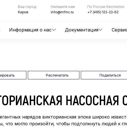
Ваш город:
Напишите нам
По России бесплатно
Киров
info@mfmc.ru
+7 (495) 122-22-62
ы
Информация о нас
Документация
Серви
пировать
Распечатать
Поделиться
ОРИАНСКАЯ НАСОСНАЯ С
егантных нарядов викторианская эпоха широко известн
бы, что могло произойти, чтобы подтолкнуть людей к 