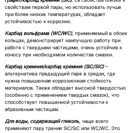
графит/карбид кремния (
SiC
)
. Ее свойства близки к
свойствам первой пары, но использовать лучше
при более низких температурах, обладает
устойчивостью к коррозии.
Карбид вольфрама (
WC
/
WC
)
, применяемый в обоих
кольцах, демонстрирует наилучшую работу при
работе с твердыми частицами, очень устойчив к
износу при необходимом количестве смазки.
Карбид кремния/карбид кремния (
SiC
/
SiC
)
–
альтернатива предыдущей паре в средах, где
нужна повышенная коррозионная стойкость
материалов. Также обладает высокой твердостью
(особенно с применением твердых смазок), что
способствует повышенной устойчивости к
абразивным частицам.
Для воды, содержащей гликоль
, чаще всего
применяют пару трения SiC/SiC или WC/WC. Это