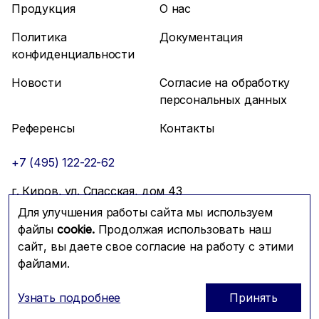
Продукция
О нас
Политика
Документация
конфиденциальности
Новости
Согласие на обработку
персональных данных
Референсы
Контакты
+7 (495) 122-22-62
г. Киров, ул. Спасская, дом 43
Для улучшения работы сайта мы используем
info@mfmc.ru
Связаться с нами
файлы
cookie.
Продолжая использовать наш
сайт, вы даете свое согласие на работу с этими
файлами.
Prominado
© 2026 Компания МФМК
Узнать подробнее
Принять
ОГРН: 1117746288604; ИНН: 7725721179