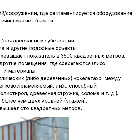
й/сооружений, где регламентируется оборудование
речисленные объекты:
о-/пожароопасные субстанции.
а и другие подобные объекты.
превышает показатель в 3500 квадратных метров.
другие помещения, где сберегаются (либо
ти материалы.
ллических (либо деревянных) «скелетах», между
легковоспламеняемый, либо способный
истирол, древесная стружка, солома и т. д.).
 более чем двух уровней (этажей).
вышает сто квадратных метров.