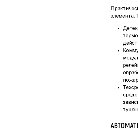
Практичес
элемента. 
Детек
термо
дейст
Комму
модул
релей
обраб
пожар
Техср
средс
завис
тушен
АВТОМАТ