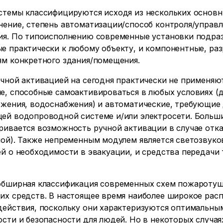
стемы классифицируются исходя из нескольких основны
нение, степень автоматизации/способ контроля/управл
ия. По типоисполнению современные установки подраз
е практически к любому объекту, и компонентные, ра
ям конкретного здания/помещения.
учной активацией на сегодня практически не применяю
е, способные самоактивироваться в любых условиях (
бжения, водоснабжения) и автоматические, требующие
ей водопроводной системе и/или электросети. Больш
ивается возможность ручной активации в случае отка
ой). Также непременным модулем является светозвуко
й о необходимости в эвакуации, и средства передачи
обширная классификация современных схем пожаротуш
их средств. В настоящее время наиболее широкое рас
действия, поскольку они характеризуются оптимальны
сти и безопасности для людей. Но в некоторых случа