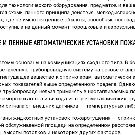
для технологического оборудования, предметов и веще
тся схемы пенного принципа действия, мелкодисперсно
х, где не имеются ценные объекты, способные пострад
доступные на данный момент порошковые и аэрозольн
 И ПЕННЫЕ АВТОМАТИЧЕСКИЕ УСТАНОВКИ ПОЖ
стемы основаны на коммуникациях сходного типа. В б
ветвленную трубопроводную систему на основе сталь
огнетушащее вещество к спринклерам, автоматически
рных показателей выше определенного предела. Однак
в трубопроводе нельзя применять в неотапливаемых по
заморозки агента и выхода из строя металлических тр
ии сигнала от внешних датчиков — температурных либ
рганы жидкостных установок пожаротушения — сприн
ой обслуживаемой площади на определенном расстоянии
, высоты потолков и некоторых других факторов.