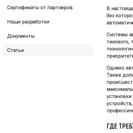
Сертификаты от партнеров
В настоящ
без которо
Наши разработки
автоматич
Системы а
Документы
такового,
технологич
Статьи
приоритетн
Однако ав
Также дол
происшест
максималь
установки
устройств
профессио
ГДЕ ТРЕ