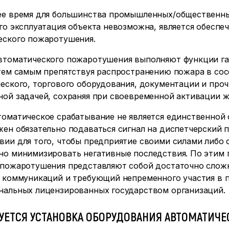
ее время для большинства промышленных/общественны
го эксплуатация объекта невозможна, является обесп
еского пожаротушения.
втоматического пожаротушения выполняют функции гаш
 тем самым препятствуя распространению пожара в сос
еского, торгового оборудования, документации и проч
ой задачей, сохраняя при своевременной активации ж
томатическое срабатывание не является единственной
жен обязательно подаваться сигнал на диспетчерский
вии для того, чтобы предприятие своими силами либо
но минимизировать негативные последствия. По этим
 пожаротушения представляют собой достаточно сложн
, коммуникаций и требующий непременного участия в 
нальных лицензированных государством организаций.
БУЕТСЯ УСТАНОВКА ОБОРУДОВАНИЯ АВТОМАТИЧ