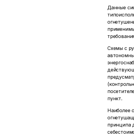
Данные си
типоиспол
огнетушен
применимы
требовани
Схемы с р
автономны
энергосна
действующ
предусматр
(контрольн
посетителе
пункт.
Наиболее 
огнетушащ
принципа 
себестоимо