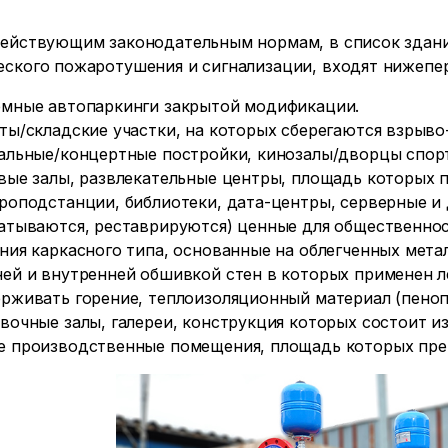
действующим законодательным нормам, в список здани
еского пожаротушения и сигнализации, входят нижепе
мные автопаркинги закрытой модификации.
ты/складские участки, на которых сберегаются взрыв
альные/концертные постройки, кинозалы/дворцы спорт
вые залы, развлекательные центры, площадь которых 
роподстанции, библиотеки, дата-центры, серверные и 
атываются, реставрируются) ценные для общественнос
ния каркасного типа, основанные на облегченных мета
ей и внутренней обшивкой стен в которых применен 
рживать горение, теплоизоляционный материал (пенопол
вочные залы, галереи, конструкция которых состоит из
 производственные помещения, площадь которых пре