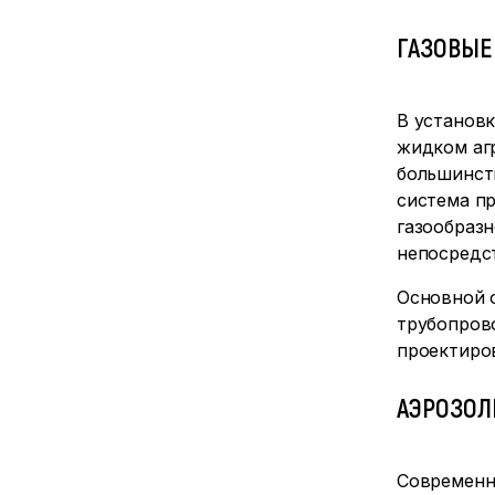
ГАЗОВЫЕ
В установ
жидком аг
большинст
система пр
газообраз
непосредс
Основной 
трубопрово
проектиро
АЭРОЗОЛ
Современн