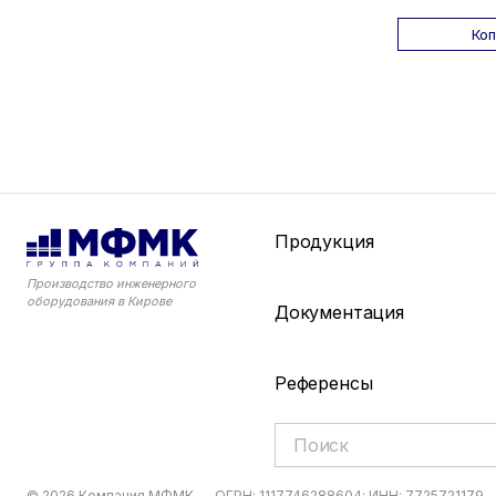
Ко
Продукция
Производство инженерного
оборудования в Кирове
Документация
Референсы
© 2026 Компания МФМК
ОГРН: 1117746288604; ИНН: 7725721179