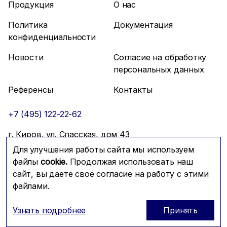
Продукция
О нас
Политика
Документация
конфиденциальности
Новости
Согласие на обработку
персональных данных
Референсы
Контакты
+7 (495) 122-22-62
г. Киров, ул. Спасская, дом 43
Для улучшения работы сайта мы используем
info@mfmc.ru
Связаться с нами
файлы
cookie.
Продолжая использовать наш
сайт, вы даете свое согласие на работу с этими
файлами.
Prominado
© 2026 Компания МФМК
Узнать подробнее
Принять
ОГРН: 1117746288604; ИНН: 7725721179